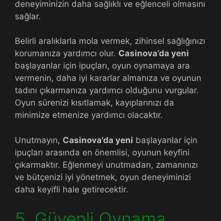
deneyiminizin daha sağlıklı ve eğlenceli olmasını
sağlar.
Belirli aralıklarla mola vermek, zihinsel sağlığınızı
korumanıza yardımcı olur.
Casinova’da yeni
başlayanlar için ipuçları, oyun oynamaya ara
vermenin, daha iyi kararlar almanıza ve oyunun
tadını çıkarmanıza yardımcı olduğunu vurgular.
Oyun sürenizi kısıtlamak, kayıplarınızı da
minimize etmenize yardımcı olacaktır.
Unutmayın,
Casinova’da yeni
başlayanlar için
ipuçları arasında en önemlisi, oyunun keyfini
çıkarmaktır. Eğlenmeyi unutmadan, zamanınızı
ve bütçenizi iyi yönetmek, oyun deneyiminizi
daha keyifli hale getirecektir.
5. Güvenli Oynama