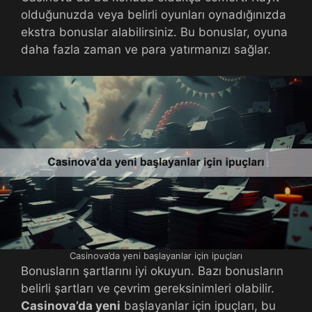
olduğunuzda veya belirli oyunları oynadığınızda
ekstra bonuslar alabilirsiniz. Bu bonuslar, oyuna
daha fazla zaman ve para yatırmanızı sağlar.
Casinova’da yeni başlayanlar için ipuçları
Bonusların şartlarını iyi okuyun. Bazı bonusların
belirli şartları ve çevrim gereksinimleri olabilir.
Casinova’da yeni
başlayanlar için ipuçları, bu