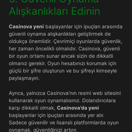
Alışkanlıkları Edinin
Casinova yeni
başlayanlar için ipuçları arasında
güvenli oynama alışkanlıkları geliştirmek de
oldukça önemlidir. Çevrimiçi oyunlarda güvenlik,
her zaman öncelikli olmalıdır. Casinova, güvenli
bir oyun ortamı sunar ancak sizin de dikkatli
olmanız gerekir. Oyun hesabınızı korumak için
güçlü bir şifre oluşturun ve bu şifreyi kimseyle
paylaşmayın.
Ayrıca, yalnızca Casinova’nın resmi web sitesini
kullanarak oyun oynamalısınız. Dolandırıcılara
karşı dikkatli olmak,
Casinova’da yeni
başlayanlar için ipuçları arasında yer alır.
Sadece güvenilir ve lisanslı platformlarda oyun
oynamak, güvenliğinizi artırır.