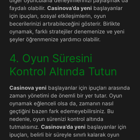
diğer oyuncularla deneyimlerinizi paylaşmak da
faydalı olabilir.
Casinova’da yeni
başlayanlar
için ipuçları, sosyal etkileşimlerin, oyun
becerilerinizi artırabileceğini gösterir. Birlikte
oynamak, farklı stratejiler denemenize ve yeni
şeyler öğrenmenize yardımcı olabilir.
4. Oyun Süresini
Kontrol Altında Tutun
Casinova yeni
başlayanlar için ipuçları arasında
zaman yönetimi de önemli bir yer tutar. Oyun
oynamak eğlenceli olsa da, zamanın nasıl
geçtiğini bazen fark edemeyebilirsiniz. Bu
nedenle, oyun sürenizi kontrol altında
tutmalısınız.
Casinova’da yeni
başlayanlar için
ipuçları, belirli bir süreyle sınırlı kalarak oyun