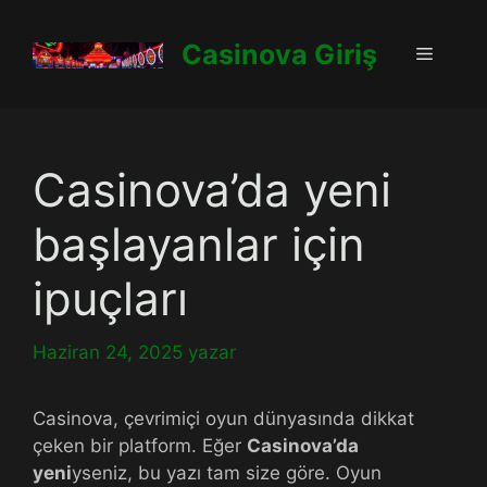
İçeriğe
atla
Casinova Giriş
Menü
Casinova’da yeni
başlayanlar için
ipuçları
Haziran 24, 2025
yazar
Casinova, çevrimiçi oyun dünyasında dikkat
çeken bir platform. Eğer
Casinova’da
yeni
yseniz, bu yazı tam size göre. Oyun