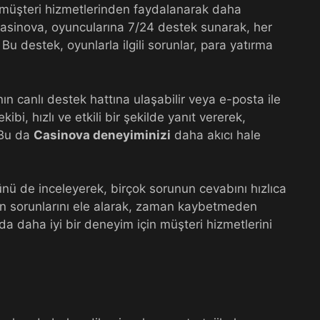
 müşteri hizmetlerinden faydalanarak daha
Casinova, oyuncularına 7/24 destek sunarak, her
 destek, oyunlarla ilgili sorunlar, para yatırma
nın canlı destek hattına ulaşabilir veya e-posta ile
kibi, hızlı ve etkili bir şekilde yanıt vererek,
 Bu da
Casinova deneyiminizi
daha akıcı hale
ünü de inceleyerek, birçok sorunun cevabını hızlıca
gın sorunlarını ele alarak, zaman kaybetmeden
a daha iyi bir deneyim için müşteri hizmetlerini