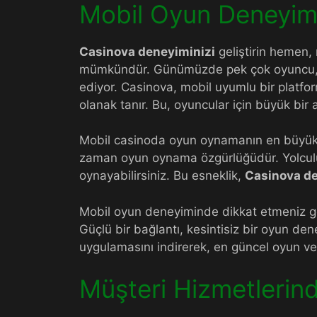
Mobil Oyun Deneyimi
Casinova deneyiminizi
geliştirin hemen,
mümkündür. Günümüzde pek çok oyuncu, m
ediyor. Casinova, mobil uyumlu bir platfo
olanak tanır. Bu, oyuncular için büyük bir 
Mobil casinoda oyun oynamanın en büyük fa
zaman oyun oynama özgürlüğüdür. Yolculu
oynayabilirsiniz. Bu esneklik,
Casinova de
Mobil oyun deneyiminde dikkat etmeniz ger
Güçlü bir bağlantı, kesintisiz bir oyun de
uygulamasını indirerek, en güncel oyun ve 
Müşteri Hizmetlerind