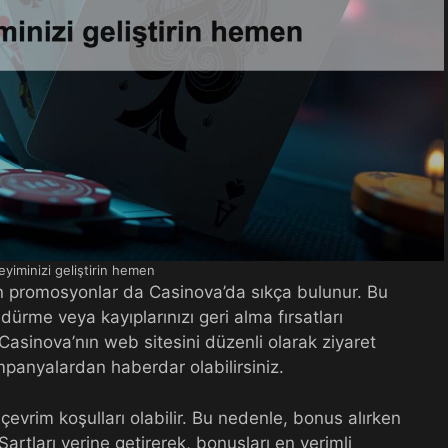
yiminizi geliştirin hemen
lan promosyonlar da Casinova’da sıkça bulunur. Bu
ürme veya kayıplarınızı geri alma fırsatları
n Casinova’nın web sitesini düzenli olarak ziyaret
panyalardan haberdar olabilirsiniz.
 çevrim koşulları olabilir. Bu nedenle, bonus alırken
. Şartları yerine getirerek, bonusları en verimli