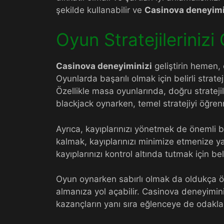
şekilde kullanabilir ve
Casinova deneyimi
Oyun Stratejilerinizi 
Casinova deneyiminizi
geliştirin hemen,
Oyunlarda başarılı olmak için belirli stratej
Özellikle masa oyunlarında, doğru strateji
blackjack oynarken, temel stratejiyi öğren
Ayrıca, kayıplarınızı yönetmek de önemli bi
kalmak, kayıplarınızı minimize etmenize y
kayıplarınızı kontrol altında tutmak için beli
Oyun oynarken sabırlı olmak da oldukça ön
almanıza yol açabilir. Casinova deneyiminiz
kazançların yanı sıra eğlenceye de odakla