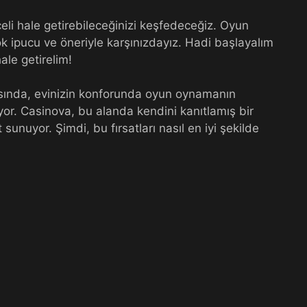
eli hale getirebileceğinizi keşfedeceğiz. Oyun
k ipucu ve öneriyle karşınızdayız. Hadi başlayalım
ale getirelim!
asında, evinizin konforunda oyun oynamanın
lıyor. Casinova, bu alanda kendini kanıtlamış bir
t sunuyor. Şimdi, bu fırsatları nasıl en iyi şekilde