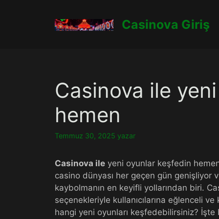
İçeriğe
atla
Casinova Giriş
Casinova ile yeni
hemen
Temmuz 30, 2025
yazar
Casinova ile
yeni oyunlar keşfedin hemen
casino dünyası her geçen gün genişliyor 
kaybolmanın en keyifli yollarından biri. C
seçenekleriyle kullanıcılarına eğlenceli v
hangi yeni oyunları keşfedebilirsiniz? İşt