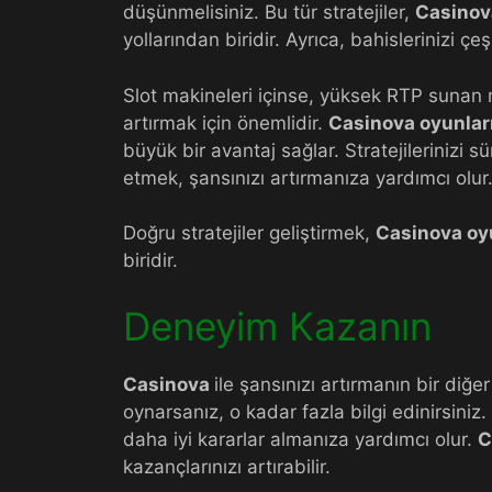
düşünmelisiniz. Bu tür stratejiler,
Casinov
yollarından biridir. Ayrıca, bahislerinizi çeş
Slot makineleri içinse, yüksek RTP sunan 
artırmak için önemlidir.
Casinova oyunlar
büyük bir avantaj sağlar. Stratejilerinizi s
etmek, şansınızı artırmanıza yardımcı olur
Doğru stratejiler geliştirmek,
Casinova oy
biridir.
Deneyim Kazanın
Casinova
ile şansınızı artırmanın bir diğ
oynarsanız, o kadar fazla bilgi edinirsiniz
daha iyi kararlar almanıza yardımcı olur.
C
kazançlarınızı artırabilir.