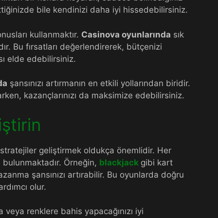
iğinizde bile kendinizi daha iyi hissedebilirsiniz.
onusları kullanmaktır.
Casinova oyunlarında
sık
. Bu fırsatları değerlendirerek, bütçenizi
 elde edebilirsiniz.
da
şansınızı artırmanın en etkili yollarından biridir.
arken, kazançlarınızı da maksimize edebilirsiniz.
ştirin
 stratejiler geliştirmek oldukça önemlidir. Her
ri bulunmaktadır. Örneğin,
blackjack
gibi kart
azanma şansınızı artırabilir. Bu oyunlarda doğru
ardımcı olur.
a veya renklere bahis yapacağınızı iyi