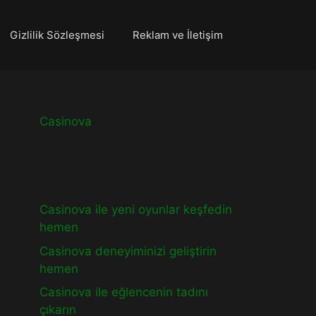
Gizlilik Sözleşmesi
Reklam ve İletişim
Casinova
Casinova ile yeni oyunlar keşfedin
hemen
Casinova deneyiminizi geliştirin
hemen
Casinova ile eğlencenin tadını
çıkarın