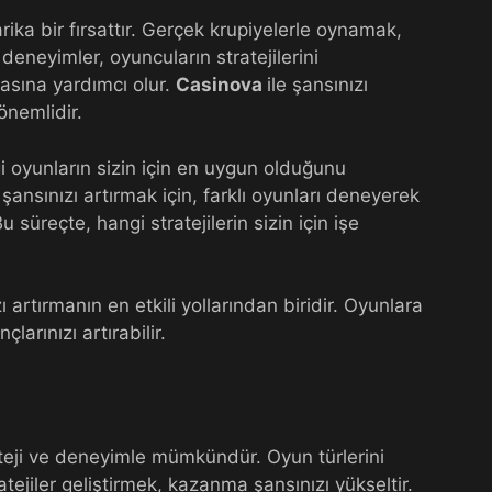
ika bir fırsattır. Gerçek krupiyelerle oynamak,
deneyimler, oyuncuların stratejilerini
masına yardımcı olur.
Casinova
ile şansınızı
önemlidir.
gi oyunların sizin için en uygun olduğunu
şansınızı artırmak için, farklı oyunları deneyerek
 süreçte, hangi stratejilerin sizin için işe
zı artırmanın en etkili yollarından biridir. Oyunlara
arınızı artırabilir.
rateji ve deneyimle mümkündür. Oyun türlerini
ejiler geliştirmek, kazanma şansınızı yükseltir.