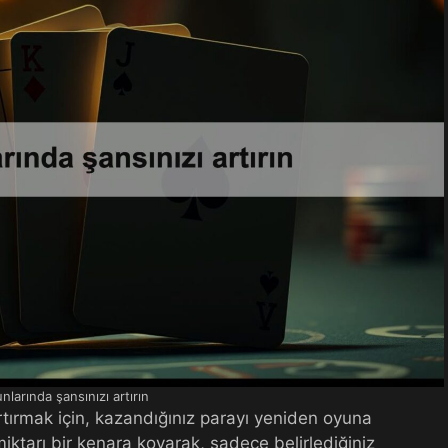
larında şansınızı artırın
rtırmak için, kazandığınız parayı yeniden oyuna
iktarı bir kenara koyarak, sadece belirlediğiniz