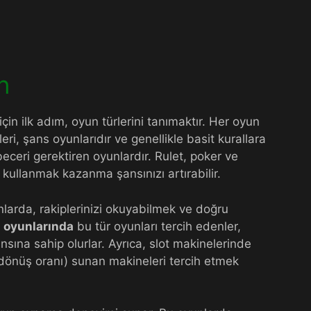
n
için ilk adım, oyun türlerini tanımaktır. Her oyun
eleri, şans oyunlarıdır ve genellikle basit kurallara
beceri gerektiren oyunlardır. Rulet, poker ve
i kullanmak kazanma şansınızı artırabilir.
unlarda, rakiplerinizi okuyabilmek ve doğru
 oyunlarında
bu tür oyunları tercih edenler,
sına sahip olurlar. Ayrıca, slot makinelerinde
dönüş oranı) sunan makineleri tercih etmek