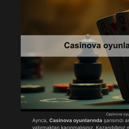
Casinova oyun
Ayrıca,
Casinova oyunlarında
şansınızı a
yatırmaktan kaçınmalısınız. Kazandığınız m