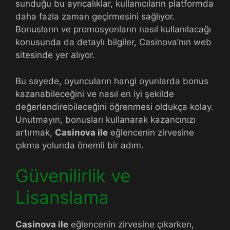
sunduğu bu ayrıcalıklar, kullanıcıların platformda
daha fazla zaman geçirmesini sağlıyor.
Bonusların ve promosyonların nasıl kullanılacağı
konusunda da detaylı bilgiler, Casinova’nın web
sitesinde yer alıyor.
Bu sayede, oyuncuların hangi oyunlarda bonus
kazanabileceğini ve nasıl en iyi şekilde
değerlendirebileceğini öğrenmesi oldukça kolay.
Unutmayın, bonusları kullanarak kazancınızı
artırmak,
Casinova ile
eğlencenin zirvesine
çıkma yolunda önemli bir adım.
Güvenilirlik ve
Lisanslama
Casinova ile
eğlencenin zirvesine çıkarken,