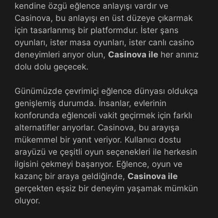
kendine özgü eğlence anlayışı vardır ve
Casinova, bu anlayışı en üst düzeye çıkarmak
için tasarlanmış bir platformdur. İster şans
oyunları, ister masa oyunları, ister canlı casino
deneyimleri arıyor olun,
Casinova ile
her anınız
dolu dolu geçecek.
Günümüzde çevrimiçi eğlence dünyası oldukça
genişlemiş durumda. İnsanlar, evlerinin
konforunda eğlenceli vakit geçirmek için farklı
alternatifler arıyorlar. Casinova, bu arayışa
mükemmel bir yanıt veriyor. Kullanıcı dostu
arayüzü ve çeşitli oyun seçenekleri ile herkesin
ilgisini çekmeyi başarıyor. Eğlence, oyun ve
kazanç bir araya geldiğinde,
Casinova ile
gerçekten eşsiz bir deneyim yaşamak mümkün
oluyor.