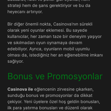
strateji hem de şans gerektiriyor ve bu da
heyecanı artırıyor.
Bir diğer önemli nokta, Casinova’nın sürekli
olarak yeni oyunlar eklemesi. Bu sayede
kullanıcılar, her zaman taze bir deneyim yaşıyor
ve sıkılmadan oyun oynamaya devam
edebiliyor. Ayrıca, oyunların mobil uyumlu
olması da, istediğiniz her an eğlenebilme imkanı
sağlıyor.
Bonus ve Promosyonlar
Casinova ile
eğlencenin zirvesine çıkarken,
sunduğu bonus ve promosyonlar da dikkat
çekiyor. Yeni üyelere özel hoş geldin bonusları,
ilk para yatırma bonusları ve düzenli olarak