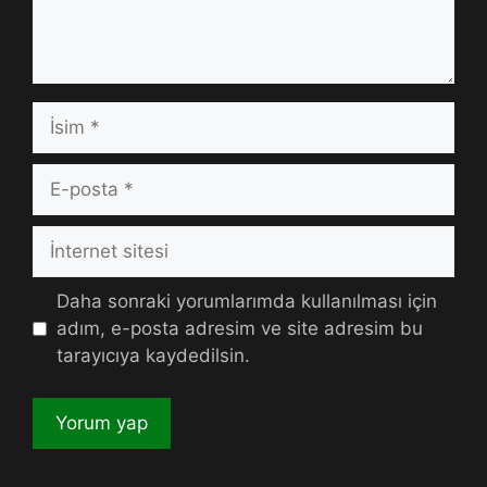
İsim
E-
posta
İnternet
sitesi
Daha sonraki yorumlarımda kullanılması için
adım, e-posta adresim ve site adresim bu
tarayıcıya kaydedilsin.