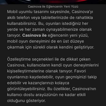
Casinova ile Eğlencenin Yeni Yüzü
Mobil uyumlu tasarımı sayesinde, Casinova’yı
akıllı telefon veya tabletlerinizde de rahatlıkla
kullanabilirsiniz. Bu, oyunları istediğiniz her
yerde ve her zaman oynayabilmenize olanak
tanıyor.
Casinova ile
eğlencenin yeni yüzü,
mobil oyun deneyimini de en üst düzeye
çıkarmak için sürekli olarak kendini geliştiriyor.
Özelleştirme seçenekleri ile de dikkat çeken
Casinova, kullanıcıların kendi oyun deneyimlerini
kişiselleştirmelerine olanak tanıyor. Favori
oyunlarınızı kaydedebilir, oyun geçmişinizi takip
edebilir ve kazançlarınızı kolayca
görüntüleyebilirsiniz. Bu özellikler, Casinova’nın
kullanıcı dostu arayüzünün ne kadar etkili
olduğunu gösteriyor.