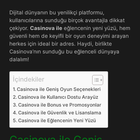
Dijital dünyanın bu yenilikçi platformu,
kullanıcılarına sunduğu birçok avantajla dikkat
çekiyor.
Casinova ile
eğlencenin yeni yüzü, hem
güvenli hem de keyifli bir oyun deneyimi arayan
herkes için ideal bir adres. Haydi, birlikte
Casinova’nın sunduğu bu eğlenceli dünyaya
dalalım!
İçindekiler
Casinova ile Geniş Oyun Seçenekleri
Casinova ile Kullanıcı Dostu Arayüz
Casinova ile Bonus ve Promosyonlar
Casinova ile Güvenlik ve Lisanslama
Casinova ile Eğlencenin Yeni Yüzü
Casinova ile Geniş