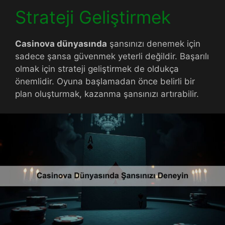
Strateji Geliştirmek
Casinova dünyasında
şansınızı denemek için
sadece şansa güvenmek yeterli değildir. Başarılı
olmak için strateji geliştirmek de oldukça
önemlidir. Oyuna başlamadan önce belirli bir
plan oluşturmak, kazanma şansınızı artırabilir.