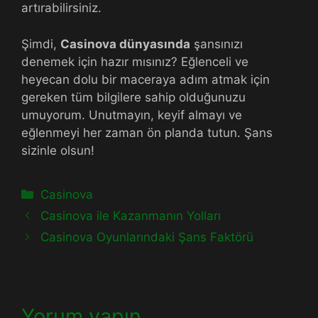
artırabilirsiniz.
Şimdi,
Casinova dünyasında
şansınızı
denemek için hazır mısınız? Eğlenceli ve
heyecan dolu bir maceraya adım atmak için
gereken tüm bilgilere sahip olduğunuzu
umuyorum. Unutmayın, keyif almayı ve
eğlenmeyi her zaman ön planda tutun. Şans
sizinle olsun!
Kategoriler
Casinova
Casinova ile Kazanmanın Yolları
Casinova Oyunlarındaki Şans Faktörü
Yorum yapın