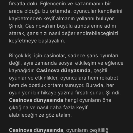
fırsatla dolu. Eğlencenin ve kazanmanın bir
arada olduğu bu ortamda, oyuncular kendilerini
kaybetmeden keyif almanın yollarını buluyor.
Şimdi, Casinova’nın büyülü atmosferine adım
atarak, şansınızı nasıl değerlendirebileceğinizi
keşfetmeye başlayalım.
Birçok kişi için casinolar, sadece şans oyunları
değil, aynı zamanda sosyal etkileşim ve eğlence
kaynağıdır.
Casinova dünyasında
, çeşitli
oyunlar ve etkinlikler, oyunculara hem rekabet
hem de dostluk ortamı sunuyor. Burada, her
oyun yeni bir hikaye yazma fırsatı sunar. Şimdi,
Casinova dünyasında
hangi oyunların öne
çıktığına ve nasıl daha fazla keyif
alabileceğinize göz atalım.
Casinova dünyasında
, oyunların çeşitliliği