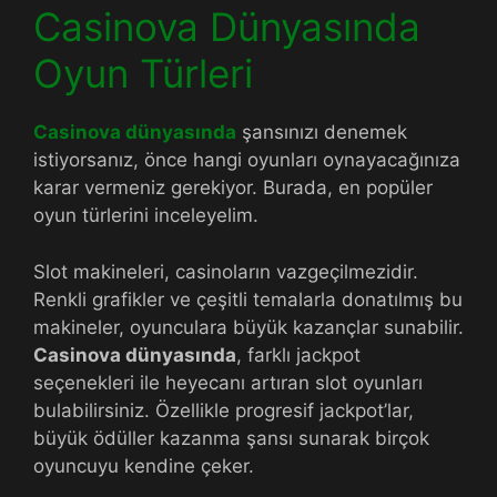
Casinova Dünyasında
Oyun Türleri
Casinova dünyasında
şansınızı denemek
istiyorsanız, önce hangi oyunları oynayacağınıza
karar vermeniz gerekiyor. Burada, en popüler
oyun türlerini inceleyelim.
Slot makineleri, casinoların vazgeçilmezidir.
Renkli grafikler ve çeşitli temalarla donatılmış bu
makineler, oyunculara büyük kazançlar sunabilir.
Casinova dünyasında
, farklı jackpot
seçenekleri ile heyecanı artıran slot oyunları
bulabilirsiniz. Özellikle progresif jackpot’lar,
büyük ödüller kazanma şansı sunarak birçok
oyuncuyu kendine çeker.