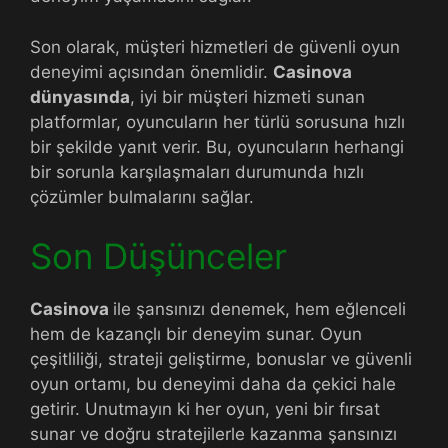
Son olarak, müşteri hizmetleri de güvenli oyun
deneyimi açısından önemlidir.
Casinova
dünyasında
, iyi bir müşteri hizmeti sunan
platformlar, oyuncuların her türlü sorusuna hızlı
bir şekilde yanıt verir. Bu, oyuncuların herhangi
bir sorunla karşılaşmaları durumunda hızlı
çözümler bulmalarını sağlar.
Son Düşünceler
Casinova
ile şansınızı denemek, hem eğlenceli
hem de kazançlı bir deneyim sunar. Oyun
çeşitliliği, strateji geliştirme, bonuslar ve güvenli
oyun ortamı, bu deneyimi daha da çekici hale
getirir. Unutmayın ki her oyun, yeni bir fırsat
sunar ve doğru stratejilerle kazanma şansınızı