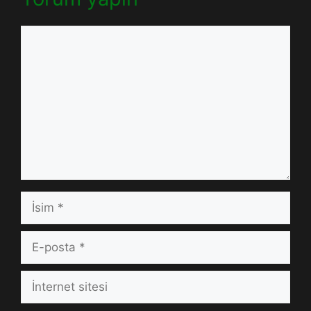
Yorum
İsim
E-
posta
İnternet
sitesi