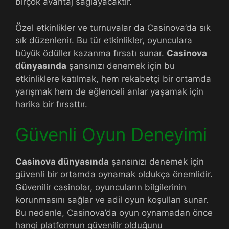
birçok avantaj sağlayacaktır.
Özel etkinlikler ve turnuvalar da Casinova’da sık
sık düzenlenir. Bu tür etkinlikler, oyunculara
büyük ödüller kazanma fırsatı sunar.
Casinova
dünyasında
şansınızı denemek için bu
etkinliklere katılmak, hem rekabetçi bir ortamda
yarışmak hem de eğlenceli anlar yaşamak için
harika bir fırsattır.
Güvenli Oyun Deneyimi
Casinova dünyasında
şansınızı denemek için
güvenli bir ortamda oynamak oldukça önemlidir.
Güvenilir casinolar, oyuncuların bilgilerinin
korunmasını sağlar ve adil oyun koşulları sunar.
Bu nedenle, Casinova’da oyun oynamadan önce
hangi platformun güvenilir olduğunu