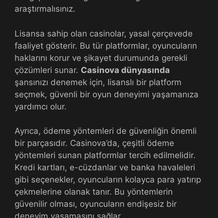
araştırmalısınız.
Lisansa sahip olan casinolar, yasal çerçevede
faaliyet gösterir. Bu tür platformlar, oyuncuların
haklarını korur ve şikayet durumunda gerekli
çözümleri sunar.
Casinova dünyasında
şansınızı denemek için, lisanslı bir platform
seçmek, güvenli bir oyun deneyimi yaşamanıza
yardımcı olur.
Ayrıca, ödeme yöntemleri de güvenliğin önemli
bir parçasıdır. Casinova’da, çeşitli ödeme
yöntemleri sunan platformlar tercih edilmelidir.
Kredi kartları, e-cüzdanlar ve banka havaleleri
gibi seçenekler, oyuncuların kolayca para yatırıp
çekmelerine olanak tanır. Bu yöntemlerin
güvenilir olması, oyuncuların endişesiz bir
deneyim yaşamasını sağlar.